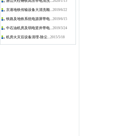
唐山天柱钢铁高压带电清洗...
2020/1/15
京港地铁传输设备大清洗顺...
2019/6/22
铁路及地铁系统电源屏带电...
2019/6/15
中石油机房及弱电竖井带电...
2019/3/24
机房火灾后设备清理-除尘...
2015/5/18