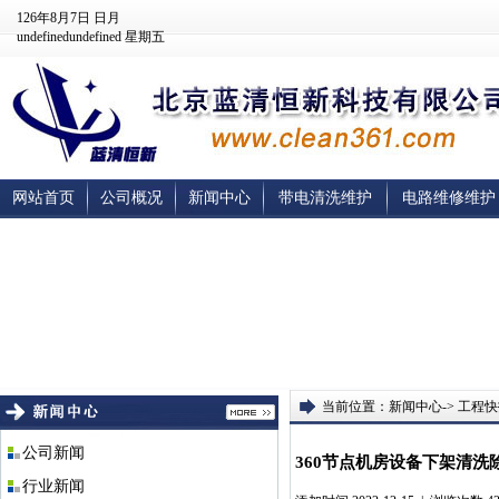
126年8月7日
日月
undefinedundefined
星期五
网站首页
公司概况
新闻中心
带电清洗维护
电路维修维护
当前位置：新闻中心-> 工程
公司新闻
360节点机房设备下架清洗
行业新闻